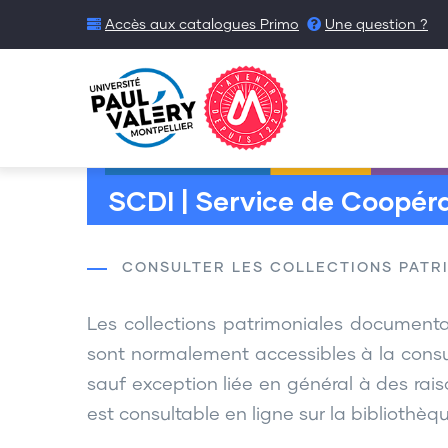
Aller
Accès aux catalogues Primo
Une question ?
au
contenu
principal
SCDI | Service de Coopéra
CONSULTER LES COLLECTIONS PATR
Les collections patrimoniales documentai
sont normalement accessibles à la consu
sauf exception liée en général à des rais
est consultable en ligne sur la biblioth