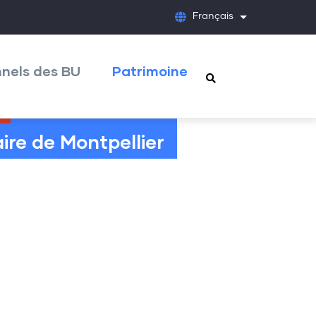
Français
Lister les acti
nnels des BU
Patrimoine
ire de Montpellier