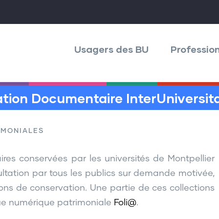
Menu
Daudo
Usagers des BU
Professio
tion Documentaire InterUniversita
IMONIALES
res conservées par les universités de Montpellier
ltation par tous les publics sur demande motivée,
ons de conservation. Une partie de ces collections
èque numérique patrimoniale
Foli@
.